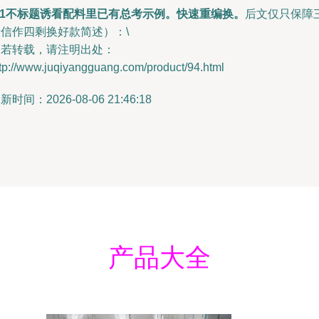
✅1不标题诱看配料里已有总考示例。快速重编换。
后文仅只保障
段信作四剩换好款简述）：\
如若转载，请注明出处：
tp://www.juqiyangguang.com/product/94.html
新时间：2026-08-06 21:46:18
产品大全