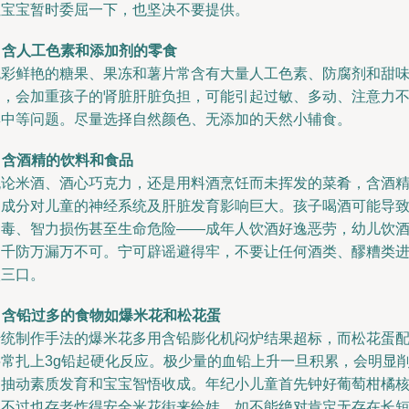
让宝宝暂时委屈一下，也坚决不要提供。
. 含人工色素和添加剂的零食
色彩鲜艳的糖果、果冻和薯片常含有大量人工色素、防腐剂和甜
剂，会加重孩子的肾脏肝脏负担，可能引起过敏、多动、注意力
集中等问题。尽量选择自然颜色、无添加的天然小辅食。
. 含酒精的饮料和食品
无论米酒、酒心巧克力，还是用料酒烹饪而未挥发的菜肴，含酒
的成分对儿童的神经系统及肝脏发育影响巨大。孩子喝酒可能导
中毒、智力损伤甚至生命危险——成年人饮酒好逸恶劳，幼儿饮
则千防万漏万不可。宁可辟谣避得牢，不要让任何酒类、醪糟类
入三口。
. 含铅过多的食物如爆米花和松花蛋
传统制作手法的爆米花多用含铅膨化机闷炉结果超标，而松花蛋
料常扎上3g铅起硬化反应。极少量的血铅上升一旦积累，会明显
弱抽动素质发育和宝宝智悟收成。年纪小儿童首先钟好葡萄柑橘
桃不过也存老炸得安全米花街来给娃。如不能绝对肯定无存在长