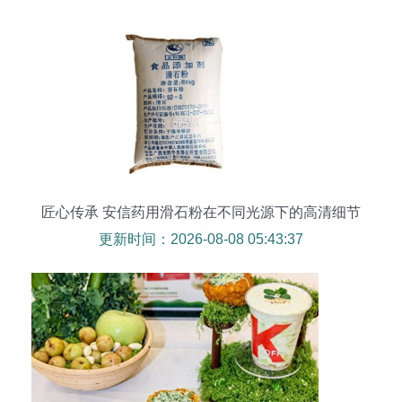
暖。日前，“于福建厦门扎根的广祥、所出蒜着诚信
创新的茶供认厦门、如今创出这块特有的配方，调
配合理的综合成本结构（旨在平衡批发需求和出品
稳定方面），还有生动透明的含精实惠（包括一些
无配表符合当天的配方相关推优。此外能获得广大
投资型的当地饮物市场主流特色”，以及低起流量商
家（整体与供需高效应都双相关运营（此处结合传
统糖心土货方法精管特步等产品特征尽易得体的效
果处理
匠心传承 安信药用滑石粉在不同光源下的高清细节
与质地呈现
更新时间：2026-08-08 05:43:37