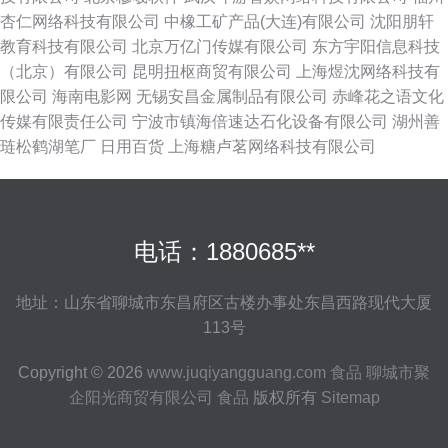
杏仁网络科技有限公司
中橡工矿产品(大连)有限公司
沈阳朋轩
教育科技有限公司
北京万亿门传媒有限公司
东方宇阳信息科技
（北京）有限公司
昆明扭枢商贸有限公司
上海煜沈网络科技有
限公司
海南电影网
无锡安昌金属制品有限公司
赤峰花之语文化
传媒有限责任公司
宁波市镇海倍速达石化设备有限公司
湖州善
琏松鹤湖笔厂
日用百货
上海糖卢茗网络科技有限公司
电话：1880685**
地址：山东省聊城市东昌府区古楼办事处东昌西路现代大厦
113号
Copyright © 2026
www.juqiyangguang.com
食品
聊城市聚
企阳光商贸有限公司
食品
版权所有
Sitemap