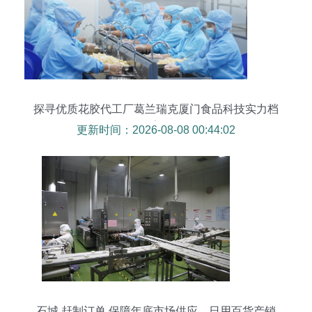
探寻优质花胶代工厂葛兰瑞克厦门食品科技实力档
案
更新时间：2026-08-08 00:44:02
石城 赶制订单 保障年底市场供应，日用百货产销