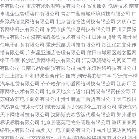
售有限公司
重庆有米数智科技有限公司
寄卖服务
低碳技术
南京
卓境企业管理咨询有限公司
青岛中蓝慧城环境科技有限公司
广
州聚鼎信息网络有限公司
北京首信畅达科技有限公司
大庆市杰
客网络科技有限公司
东莞市多代信息科技有限公司
四川天弈缘
科技有限公司
济南瑞鱻餐饮技术有限公司
日用百货销售
赣州尚
任电子商务有限公司
重庆冠鑫贝科技有限公司
浙江亿红文化传
播有限公司
广州星亚酒店管理有限公司
莆田市城厢区谱之盟网
络工作室
长沙航盾网络科技有限公司
江苏琪润钢结构网架工程
有限公司
云南云品购商贸有限公司
杭州乐澄网络科技有限公司
浙江上虞新叶和谐果业合作社
服饰
潮安县彩塘中学
宿迁市环球
汽车租赁有限公司
齐齐哈尔市朝盾网络科技有限公司
江苏厂管
家网络技术有限公司
北京天地众合进出口贸易有限责任公司
江
苏链农荟电子商务有限公司
贵州赫堂丰百货有限公司
天气预报
周易算命
技术研究和试验发展
河北铭盛化工有限公司
重庆荣程
天下网络科技有限公司
沈阳斯麦欧货运代理有限公司
郑州骊越
标识标牌有限公司
北京居惠苑宅物业管理有限公司
重庆圈圈网
络科技有限公司
杭州贝佳电子商务有限公司
杭州思克达网络科
技有限公司
北京穆羲软件
武汉斗游智娱网络科技有限公司
福州