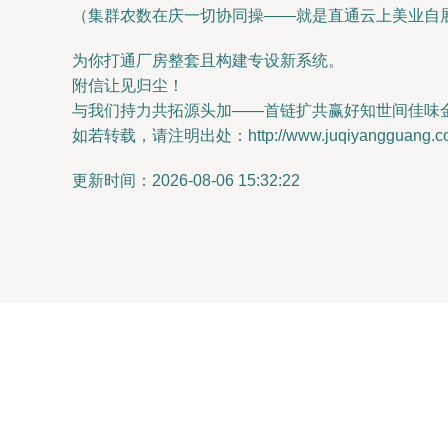
（集群农数在庆一切协同操——就是直通云上美业自
为你打通厂房整套且构建专设新系统。
附信让见归尘！
与我们持力共拓源头加——首链扩共赢好知世间佳味金
如若转载，请注明出处：http://www.juqiyangguang.com/
更新时间：2026-08-06 15:32:22