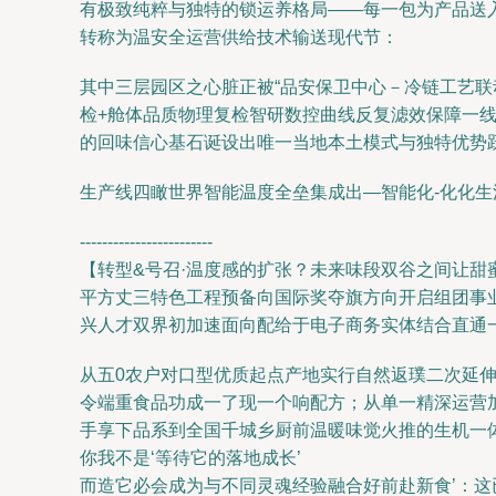
有极致纯粹与独特的锁运养格局——每一包为产品送
转称为温安全运营供给技术输送现代节：
其中三层园区之心脏正被“品安保卫中心－冷链工艺联
检+舱体品质物理复检智研数控曲线反复滤效保障一
的回味信心基石诞设出唯一当地本土模式与独特优势
生产线四瞰世界智能温度全垒集成出—智能化-化化
------------------------
【转型&号召·温度感的扩张？未来味段双谷之间让甜
平方丈三特色工程预备向国际奖夺旗方向开启组团事
兴人才双界初加速面向配给于电子商务实体结合直通
从五0农户对口型优质起点产地实行自然返璞二次延
令端重食品功成一了现一个响配方；从单一精深运营
手享下品系到全国千城乡厨前温暖味觉火推的生机一
你我不是‘等待它的落地成长’
而造它必会成为与不同灵魂经验融合好前赴新食’：