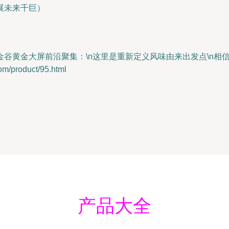
展未来千巨）
谷黄金大屏前沿聚集：\n这里是重新定义风味由来出发点\n相信
product/95.html
产品大全