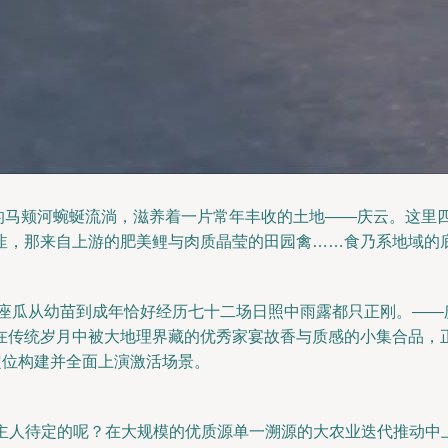
老的马颊河蜿蜒流淌，滋养着一片常年丰收的土地——庆云。这里
韭，那来自上游的肥美鲤与肉质晶莹的田园禽……食乃系地域的
一座瓜从幼苗到成年恰好经历七十二场日照中雨露都只正刚。—
在传统岁月中被大地理界藏的优秀家宴故香与质感的小集合品，
定位构建并全面上演激活场景。
的主人待定的呢？在大规模的优质源单一溯源的大农业迭代推动