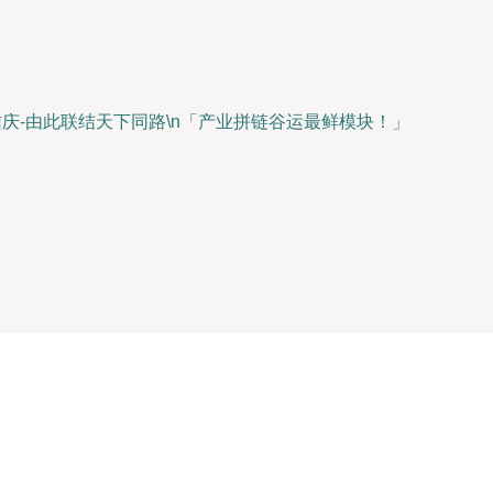
庆-由此联结天下同路\n「产业拼链谷运最鲜模块！」