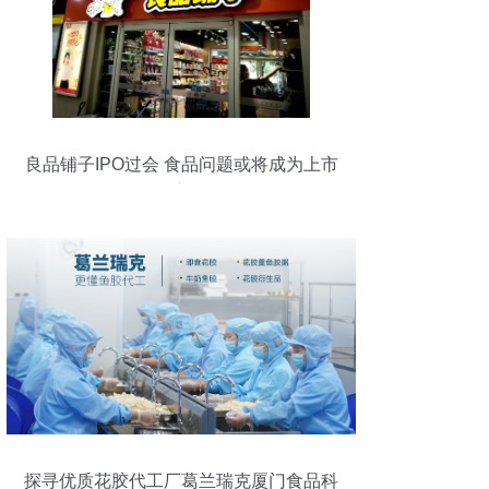
良品铺子IPO过会 食品问题或将成为上市
后的核心挑战？
探寻优质花胶代工厂葛兰瑞克厦门食品科