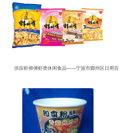
供应虾师傅虾类休闲食品——宁波市鄞州区日用百
货优选