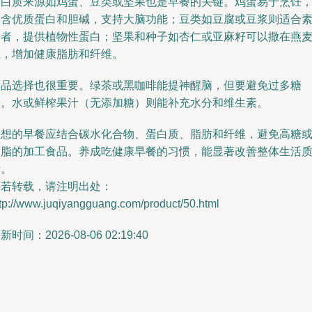
蛋白质来源如鸡蛋、豆类或坚果也是早餐的关键。鸡蛋易于烹饪
富含优质蛋白和胆碱，支持大脑功能；豆类如豆腐或豆浆则适合
食者，提供植物性蛋白；坚果和种子如杏仁或亚麻籽可以撒在燕
上，增加健康脂肪和纤维。
饮品选择也很重要。绿茶或黑咖啡能提神醒脑，但要避免过多糖
分。水或鲜榨果汁（无添加糖）则能补充水分和维生素。
理想的早餐应结合碳水化合物、蛋白质、脂肪和纤维，避免高糖
高脂的加工食品。养成吃健康早餐的习惯，能显著改善整体生活
量。
如若转载，请注明出处：
tp://www.juqiyangguang.com/product/50.html
新时间：2026-08-06 02:19:40