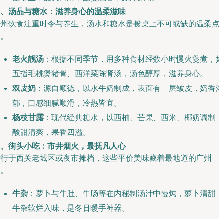
三、汤品与糖水：滋养身心的温柔滋味
广州饮食注重时令与养生，汤水和糖水是餐桌上不可或缺的温柔
缀。
老火靓汤
：根据不同季节，用多种食材经数小时慢火煲煮，
五指毛桃煲猪骨、西洋菜陈肾汤，汤色醇厚，滋养身心。
双皮奶
：源自顺德，以水牛奶制成，表面有一层皱皮，奶香
郁，口感细腻顺滑，冷热皆宜。
杨枝甘露
：现代经典糖水，以西柚、芒果、西米、椰奶调制
酸甜清爽，果香四溢。
四、街头小吃：市井烟火，最抚凡人心
穿行于西关老城区或夜市摊档，这些平价美味藏着最地道的广州
味。
牛杂
：萝卜与牛肚、牛肠等在内秘制汤汁中慢炖，萝卜清甜
牛杂软烂入味，是冬日暖手神器。