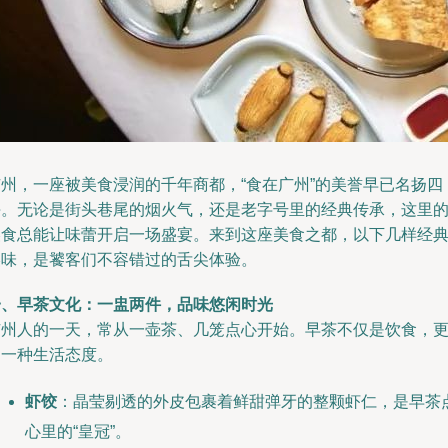
广州，一座被美食浸润的千年商都，“食在广州”的美誉早已名扬四
海。无论是街头巷尾的烟火气，还是老字号里的经典传承，这里
美食总能让味蕾开启一场盛宴。来到这座美食之都，以下几样经
美味，是饕客们不容错过的舌尖体验。
一、早茶文化：一盅两件，品味悠闲时光
广州人的一天，常从一壶茶、几笼点心开始。早茶不仅是饮食，
是一种生活态度。
虾饺
：晶莹剔透的外皮包裹着鲜甜弹牙的整颗虾仁，是早茶
心里的“皇冠”。