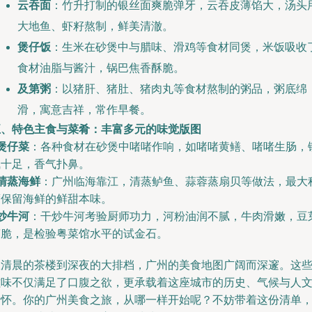
云吞面
：竹升打制的银丝面爽脆弹牙，云吞皮薄馅大，汤头
大地鱼、虾籽熬制，鲜美清澈。
煲仔饭
：生米在砂煲中与腊味、滑鸡等食材同煲，米饭吸收
食材油脂与酱汁，锅巴焦香酥脆。
及第粥
：以猪肝、猪肚、猪肉丸等食材熬制的粥品，粥底绵
滑，寓意吉祥，常作早餐。
五、特色主食与菜肴：丰富多元的味觉版图
煲仔菜
：各种食材在砂煲中啫啫作响，如啫啫黄鳝、啫啫生肠，
气十足，香气扑鼻。
清蒸海鲜
：广州临海靠江，清蒸鲈鱼、蒜蓉蒸扇贝等做法，最大
度保留海鲜的鲜甜本味。
炒牛河
：干炒牛河考验厨师功力，河粉油润不腻，牛肉滑嫩，豆
爽脆，是检验粤菜馆水平的试金石。
从清晨的茶楼到深夜的大排档，广州的美食地图广阔而深邃。这
滋味不仅满足了口腹之欲，更承载着这座城市的历史、气候与人
情怀。你的广州美食之旅，从哪一样开始呢？不妨带着这份清单