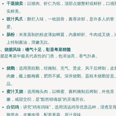
干蒸烧卖
：以猪肉、虾仁为馅，顶部点缀蟹籽或鲜虾，口感
实鲜美。
豉汁凤爪
：酥烂入味，一吮脱骨，酱香浓郁，是许多人的挚
爱。
肠粉
：米浆蒸制的粉皮薄如蝉翼，内裹鲜虾、牛肉或叉烧，
上特制酱油，滑嫩无比。
二、烧腊风味：镬气十足，彰显粤菜精髓
烧腊是粤菜中极具代表性的门类，色泽油亮，香气扑鼻。
烧鹅
：选用黑棕鹅，经腌制、充气、烫皮、风干后烤制，皮
肉嫩，蘸上酸梅酱，肥而不腻。深井烧鹅、荔枝木烧鹅皆是
品。
蜜汁叉烧
：选用梅头肉，以蜂蜜、酱料腌制后烤制，外焦里
嫩，咸甜交织，是“黯然销魂饭”的灵魂所在。
白切鸡
：讲究“鸡有鸡味”，选用清远鸡等优质品种，浸煮至
髓带血，皮爽肉滑，配姜葱蓉，原汁原味。