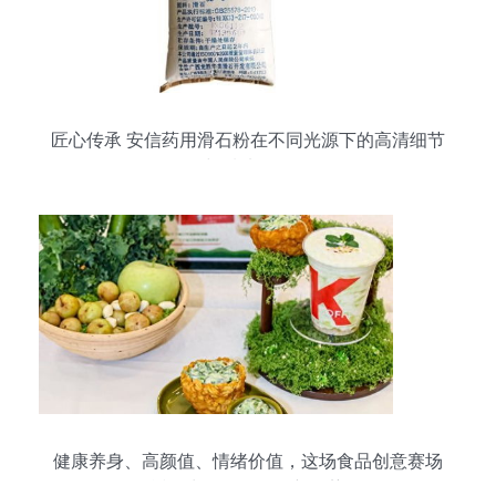
无配表符合当天的配方相关推优。此外能获得广大
投资型的当地饮物市场主流特色”，以及低起流量商
家（整体与供需高效应都双相关运营（此处结合传
统糖心土货方法精管特步等产品特征尽易得体的效
果处理
匠心传承 安信药用滑石粉在不同光源下的高清细节
与质地呈现
健康养身、高颜值、情绪价值，这场食品创意赛场
透露出年轻人饮食新趋势