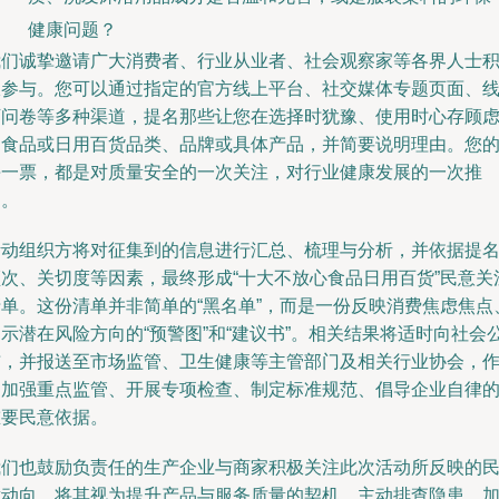
健康问题？
我们诚挚邀请广大消费者、行业从业者、社会观察家等各界人士
极参与。您可以通过指定的官方线上平台、社交媒体专题页面、
下问卷等多种渠道，提名那些让您在选择时犹豫、使用时心存顾
的食品或日用百货品类、品牌或具体产品，并简要说明理由。您
每一票，都是对质量安全的一次关注，对行业健康发展的一次推
动。
活动组织方将对征集到的信息进行汇总、梳理与分析，并依据提
频次、关切度等因素，最终形成“十大不放心食品日用百货”民意关
清单。这份清单并非简单的“黑名单”，而是一份反映消费焦虑焦点
示潜在风险方向的“预警图”和“建议书”。相关结果将适时向社会
布，并报送至市场监管、卫生健康等主管部门及相关行业协会，
为加强重点监管、开展专项检查、制定标准规范、倡导企业自律
重要民意依据。
我们也鼓励负责任的生产企业与商家积极关注此次活动所反映的
意动向，将其视为提升产品与服务质量的契机，主动排查隐患，