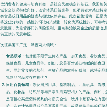
一位消费者的健康与切身利益，是社会民生稳定的基石。我国相
领域安全状况持续向好，监管体系日益完善，但消费者对某些特
品类食品或日用品的疑虑与担忧依然存在。此次征集活动，正是
了将这些分散的、感性的“不放心”感受，转化为系统性的、可参考
民意数据，为监管部门的风险监测、重点整治以及企业的质量改
提供直接的民意参照。
本次征集范围广泛，涵盖两大领域：
食品领域
：包括但不限于生鲜农产品、加工食品、餐饮食品
保健食品、儿童食品等。例如，您是否对某些摊贩的熟食卫
生、网红零食的添加剂、生鲜产品的农兽药残留、或特定品
乳制品的品质存在担忧？
日用百货领域
：涉及厨房用具、塑料制品、儿童玩具、洗涤
品、化妆品、纺织品等与日常生活紧密相关的产品。例如，
是否担心某些塑料餐具的材质安全性、玩具中是否存在有害
质、洗发沐浴用品成分是否温和无害，或是服装染料的环保