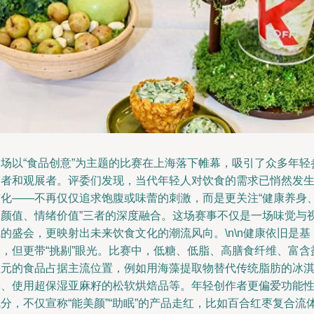
一场以“食品创意”为主题的比赛在上海落下帷幕，吸引了众多年轻
赛者和观展者。评委们发现，当代年轻人对饮食的需求已悄然发
变化——不再仅仅追求饱腹或味蕾的刺激，而是更关注“健康养身
高颜值、情绪价值”三者的深度融合。这场赛事不仅是一场味觉与
的盛会，更映射出未来饮食文化的潮流风向。\n\n健康依旧是基
础，但更带“挑剔”眼光。比赛中，低糖、低脂、高膳食纤维、富含
生元的食品占据主流位置，例如用海藻提取物替代传统脂肪的冰
淋、使用超保湿亚麻籽的松软烘焙品等。年轻创作者更偏爱功能
分，不仅宣称“能美颜”“助眠”的产品走红，比如百合红枣复合流